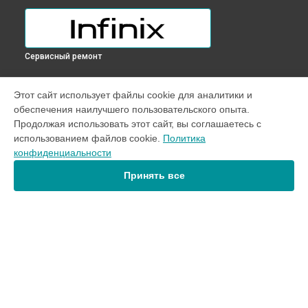
Сервисный ремонт
УСТРОЙСТВА
Этот сайт использует файлы cookie для аналитики и
обеспечения наилучшего пользовательского опыта.
Телефон
Продолжая использовать этот сайт, вы соглашаетесь с
Ноутбук
использованием файлов cookie.
Политика
конфиденциальности
СТРАНИЦЫ
Принять все
Цены
Гарантия
Доставка
Контакты
Карта сайта
КОНТАКТЫ
+7 (800) 350-44-53