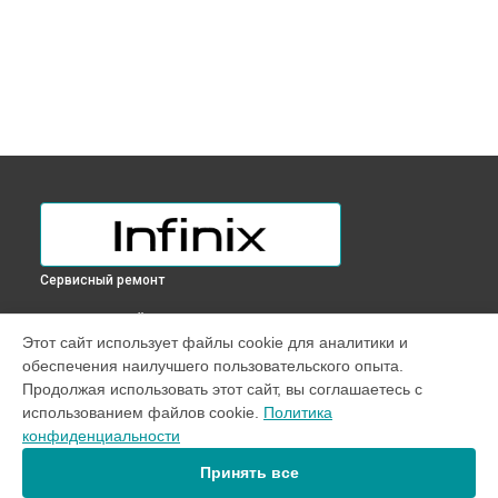
Сервисный ремонт
ВЫБЕРИ СВОЙ ГОРОД
Этот сайт использует файлы cookie для аналитики и
Замена разъема HDMI ноутбука InBook X2 Plus Infinix в
обеспечения наилучшего пользовательского опыта.
Краснодаре
Продолжая использовать этот сайт, вы соглашаетесь с
Замена разъема HDMI ноутбука InBook X2 Plus Infinix в
использованием файлов cookie.
Политика
Ростове-на-Дону
конфиденциальности
Замена разъема HDMI ноутбука InBook X2 Plus Infinix в
Нижнем Новгороде
Принять все
Замена разъема HDMI ноутбука InBook X2 Plus Infinix в