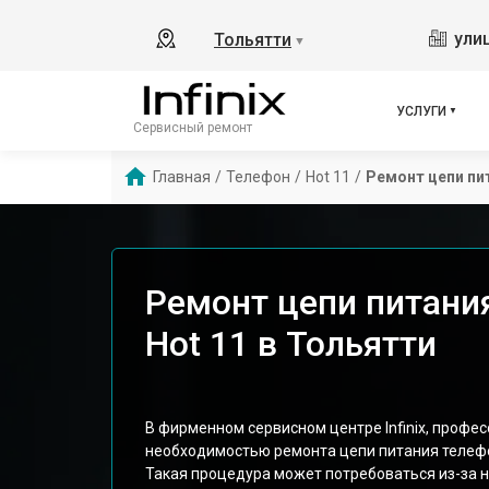
ули
Тольятти
▼
УСЛУГИ
Сервисный ремонт
Главная
/
Телефон
/
Hot 11
/
Ремонт цепи пи
Ремонт цепи питания
Hot 11 в Тольятти
В фирменном сервисном центре Infinix, профе
необходимостью ремонта цепи питания телефо
Такая процедура может потребоваться из-за н