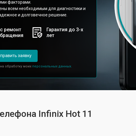
ими факторами.
щены всем необходимым для диагностики и
адежное и долговечное решение.
с ремонт
Гарантия до 3-х
обращения
лет
править заявку
 на обработку моих
персональных данных.
елефона Infinix Hot 11