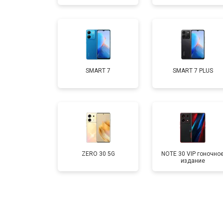
Замена аккумулятора
Замена кнопки включения
SMART 7
SMART 7 PLUS
Ремонт динамика
ZERO 30 5G
NOTE 30 VIP гоночно
издание