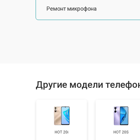
Ремонт микрофона
Замена шлейфа
Замена разъема питания
Ремонт камеры
Другие модели телефоно
Замена материнской платы
Замена задней крышки
HOT 20i
HOT 20S
Замена дисплея (экрана)