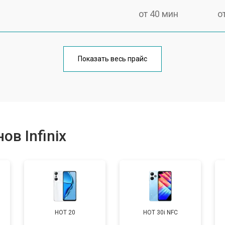
от 40 мин
о
от 70 мин
о
Показать весь прайс
от 50 мин
о
от 70 мин
о
в Infinix
от 60 мин
о
от 60 мин
о
HOT 20
HOT 30i NFC
от 60 мин
о