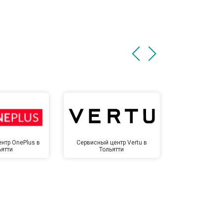
нтр OnePlus в
Сервисный центр Vertu в
Сервисный 
ьятти
Тольятти
Тол