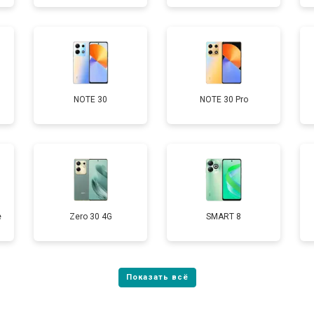
от 60 мин
о
от 50 мин
о
NOTE 30
NOTE 30 Pro
от 40 мин
о
е
Zero 30 4G
SMART 8