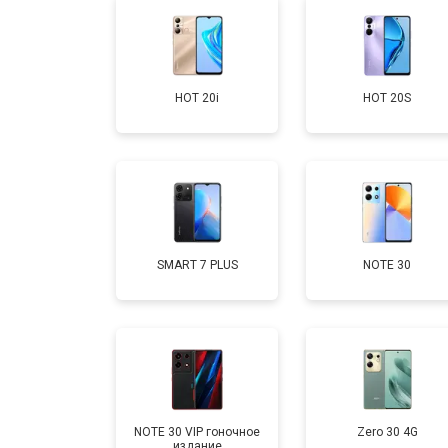
Замена задней крышки
HOT 20i
HOT 20S
Замена дисплея (экрана)
Замена аккумулятора
Замена кнопки включения
SMART 7 PLUS
NOTE 30
Ремонт цепи питания
Ремонт динамика
NOTE 30 VIP гоночное
Zero 30 4G
издание