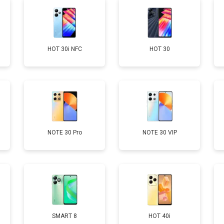
от 60 мин
о
HOT 30i NFC
HOT 30
от 60 мин
о
от 60 мин
о
от 50 мин
о
NOTE 30 Pro
NOTE 30 VIP
от 90 мин
о
от 40 мин
о
SMART 8
HOT 40i