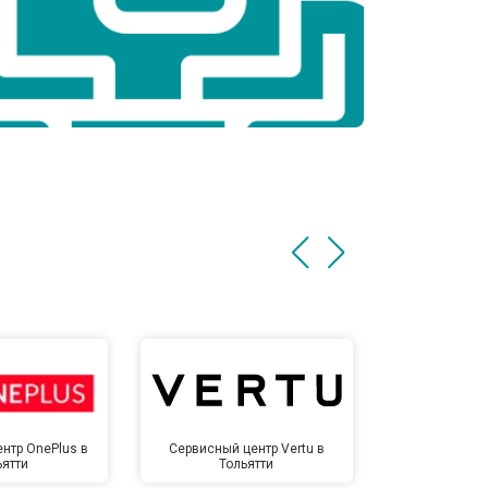
нтр OnePlus в
Сервисный центр Vertu в
Сервисный 
ьятти
Тольятти
Тол