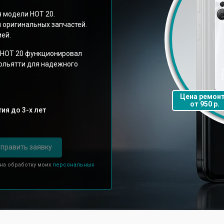
 модели HOT 20.
 оригинальных запчастей.
ией.
x HOT 20 функционировал
Тольятти для надежного
Цена ремон
от 950 р.
ия до 3-х лет
править заявку
 на обработку моих
персональных