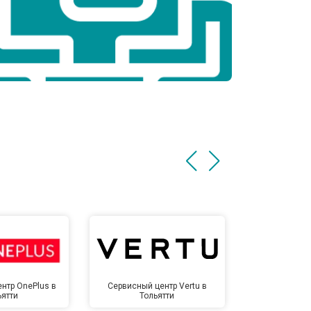
нтр OnePlus в
Сервисный центр Vertu в
Сервисный 
ьятти
Тольятти
Тол