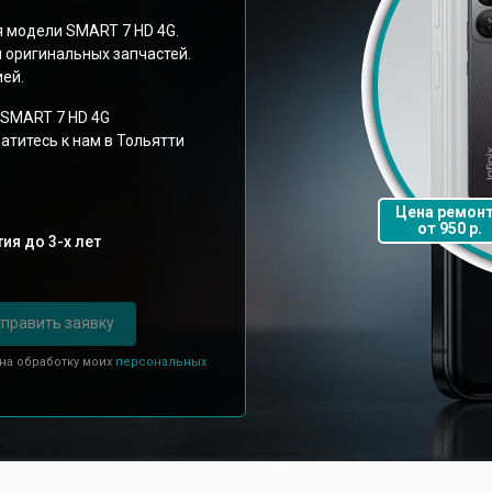
 модели SMART 7 HD 4G.
 оригинальных запчастей.
ией.
x SMART 7 HD 4G
титесь к нам в Тольятти
Цена ремон
от 950 р.
ия до 3-х лет
править заявку
 на обработку моих
персональных