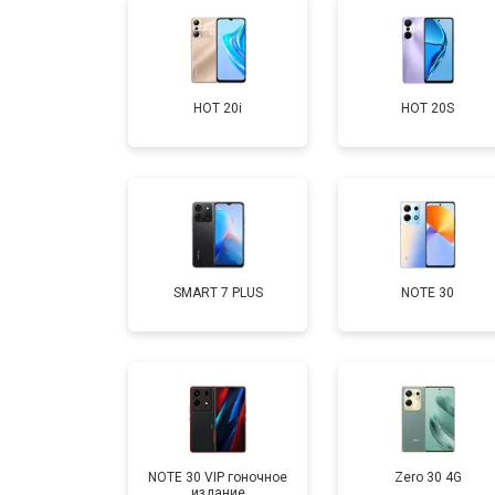
Замена задней крышки
HOT 20i
HOT 20S
Замена дисплея (экрана)
Замена аккумулятора
Замена кнопки включения
SMART 7 PLUS
NOTE 30
Ремонт цепи питания
Ремонт динамика
NOTE 30 VIP гоночное
Zero 30 4G
издание