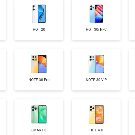
от 60 мин
о
HOT 20
HOT 30i NFC
от 60 мин
о
от 60 мин
о
от 50 мин
о
NOTE 30 Pro
NOTE 30 VIP
от 90 мин
о
от 40 мин
о
SMART 8
HOT 40i