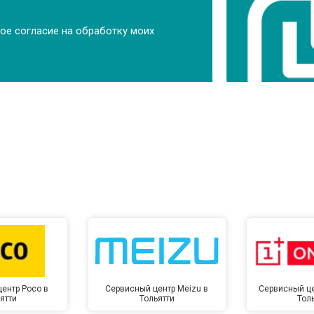
ое согласие на обработку моих
ентр Poco в
Сервисный центр Meizu в
Сервисный це
ятти
Тольятти
Тол